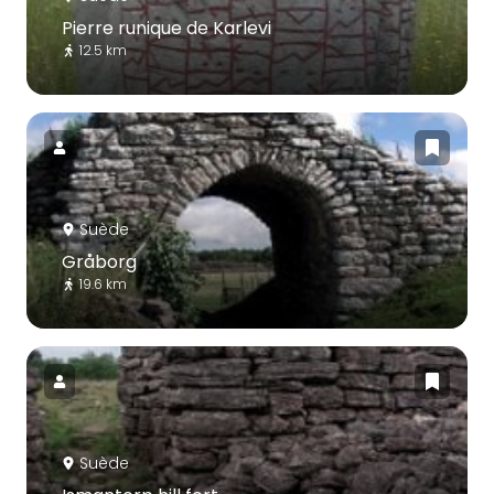
Pierre runique de Karlevi
12.5 km
Suède
Gråborg
19.6 km
Suède