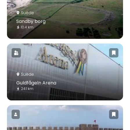
Suède
Sandby borg
10.4 km
Suède
Guldfågeln Arena
24.1 km