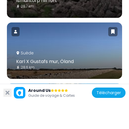
Ismantorp hill fort
28.7 km
Suède
Karl X Gustafs mur, Öland
28.6 km
Around Us
Télécharger
Guide de voyage & Cartes
Suède
Stävlö Castle
29.4 km