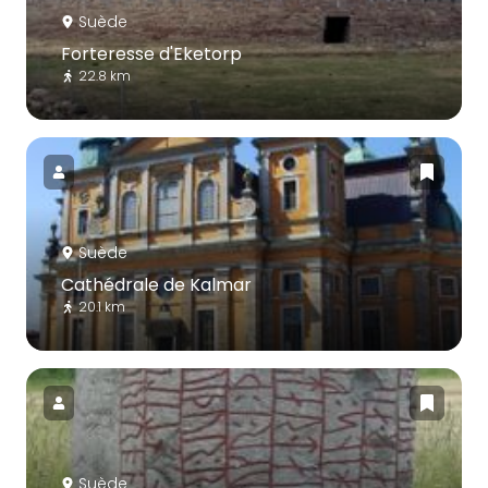
Suède
Forteresse d'Eketorp
22.8 km
Suède
Cathédrale de Kalmar
20.1 km
Suède