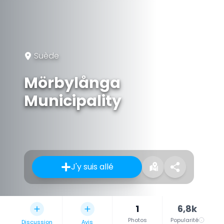
Suède
Mörbylånga
Municipality
J'y suis allé
1
6,8k
Photos
Popularité
Discussion
Avis