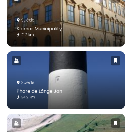
Suède
Kalmar Municipality
21.2 km
Suède
Phare de Långe Jan
34.2 km