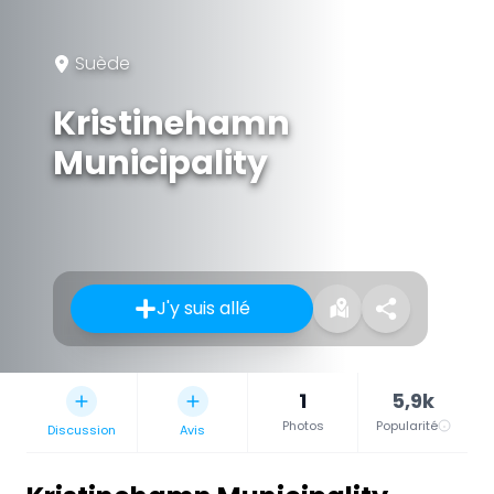
Suède
Kristinehamn
Municipality
J'y suis allé
1
5,9k
Photos
Popularité
Discussion
Avis