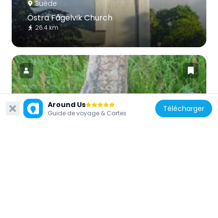
Suède
Östra Fågelvik Church
26.4 km
Around Us
Suède
Télécharger
Guide de voyage & Cartes
Väsestenen
22.6 km
Suède