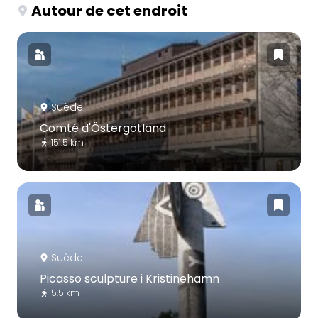
Autour de cet endroit
Suède
Comté d'Östergötland
151.5 km
Suède
Picasso sculpture i Kristinehamn
5.5 km