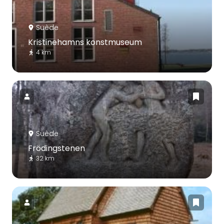
Suède
Kristinehamns konstmuseum
4 km
Suède
Frödingstenen
32 km