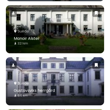
Suède
Manoir Alster
32.1 km
Suède
Gustavsviks herrgård
6.6 km