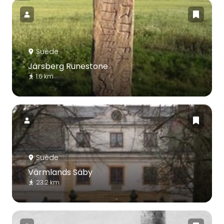
Suède
Järsberg Runestone
1.6 km
Suède
Värmlands Säby
23.2 km