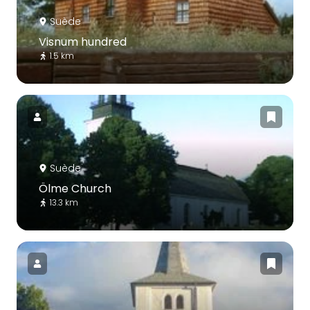
Suède
Visnum hundred
1.5 km
Suède
Ölme Church
13.3 km