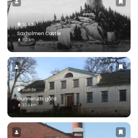
Suède
Saxholmen Castle
8.2 km
Suède
Gunneruds gård
32.4 km